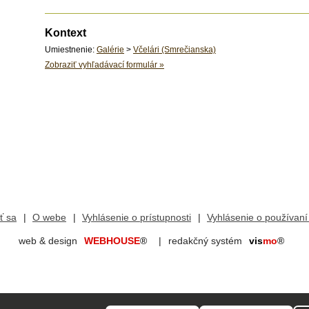
Kontext
Umiestnenie:
Galérie
>
Včelári (Smrečianska)
Zobraziť vyhľadávací formulár
»
iť sa
O webe
Vyhlásenie o prístupnosti
Vyhlásenie o používaní
web & design
WEBHOUSE
®
redakčný systém
vis
mo
®