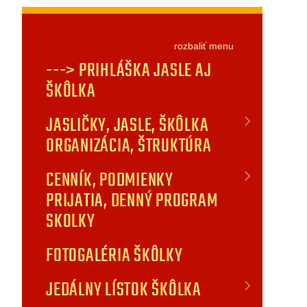
rozbaliť
menu
---> PRIHLÁŠKA JASLE AJ
ŠKÔLKA
JASLIČKY, JASLE, ŠKÔLKA
ORGANIZÁCIA, ŠTRUKTÚRA
CENNÍK, PODMIENKY
PRIJATIA, DENNÝ PROGRAM
SKOLKY
FOTOGALÉRIA ŠKÔLKY
JEDÁLNY LÍSTOK ŠKÔLKA