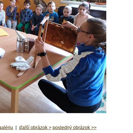
galériu
|
ďalší obrázok >
posledný obrázok >>