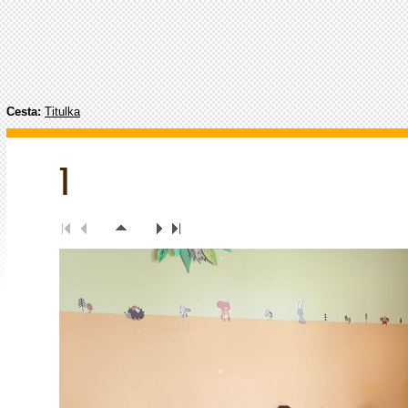
Cesta:
Titulka
1