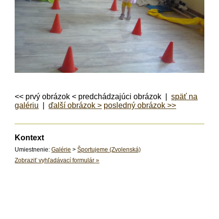
<< prvý obrázok < predchádzajúci obrázok |
späť na
galériu
|
ďalší obrázok >
posledný obrázok >>
Kontext
Umiestnenie:
Galérie
>
Športujeme (Zvolenská)
Zobraziť vyhľadávací formulár
»