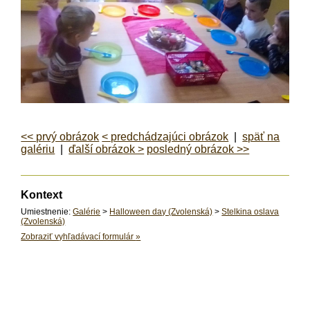
<< prvý obrázok
< predchádzajúci obrázok
|
späť na
galériu
|
ďalší obrázok >
posledný obrázok >>
Kontext
Umiestnenie:
Galérie
>
Halloween day (Zvolenská)
>
Stelkina oslava
(Zvolenská)
Zobraziť vyhľadávací formulár
»