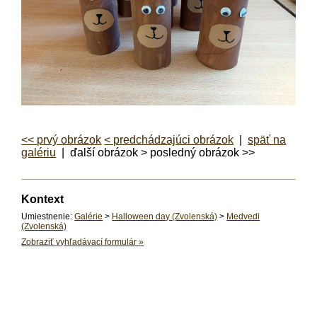
<< prvý obrázok
< predchádzajúci obrázok
|
späť na
galériu
| ďalší obrázok > posledný obrázok >>
Kontext
Umiestnenie:
Galérie
>
Halloween day (Zvolenská)
>
Medvedi
(Zvolenská)
Zobraziť vyhľadávací formulár
»