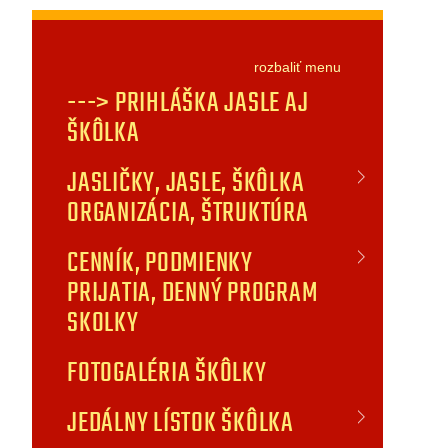
rozbaliť
menu
---> PRIHLÁŠKA JASLE AJ
ŠKÔLKA
JASLIČKY, JASLE, ŠKÔLKA
ORGANIZÁCIA, ŠTRUKTÚRA
CENNÍK, PODMIENKY
PRIJATIA, DENNÝ PROGRAM
SKOLKY
FOTOGALÉRIA ŠKÔLKY
JEDÁLNY LÍSTOK ŠKÔLKA