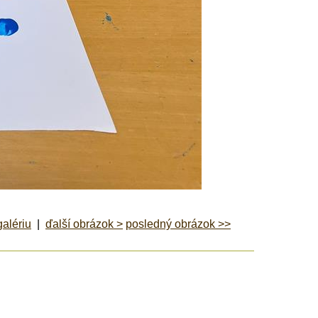
galériu
|
ďalší obrázok >
posledný obrázok >>