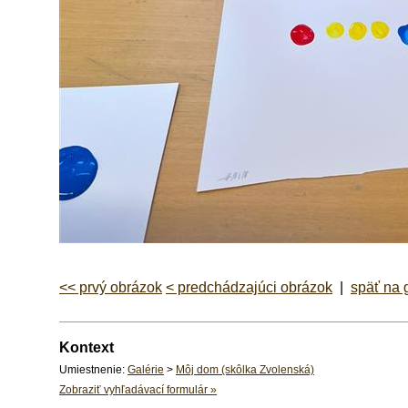
<< prvý obrázok
< predchádzajúci obrázok
|
späť na 
Kontext
Umiestnenie:
Galérie
>
Môj dom (skôlka Zvolenská)
Zobraziť vyhľadávací formulár
»