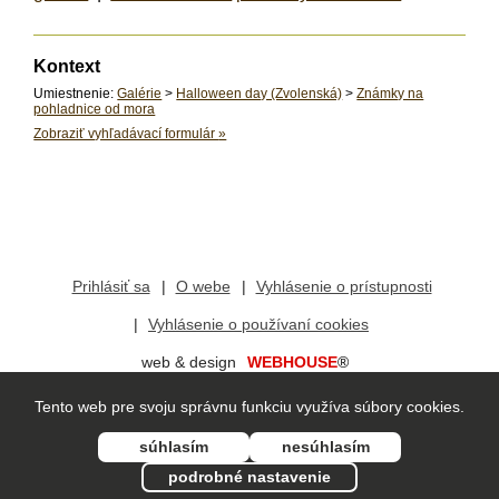
Kontext
Umiestnenie:
Galérie
>
Halloween day (Zvolenská)
>
Známky na
pohladnice od mora
Zobraziť vyhľadávací formulár
»
Prihlásiť sa
O webe
Vyhlásenie o prístupnosti
Vyhlásenie o používaní cookies
web & design
WEBHOUSE
®
redakčný systém
vis
mo
®
Tento web pre svoju správnu funkciu využíva súbory cookies.
súhlasím
nesúhlasím
podrobné nastavenie