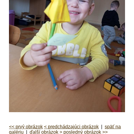
<< prvý obrázok
< predchádzajúci obrázok
|
späť na
galériu
|
ďalší obrázok >
posledný obrázok >>