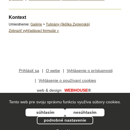
Kontext
Umiestnenie:
Galérie
>
Tulipány (škôlka Zvolenská)
Zobraziť vyhľadávací formulár
»
Prihlásiť sa
O webe
Vyhlásenie o prístupnosti
Vyhlásenie o používaní cookies
web & design
WEBHOUSE
®
redakčný systém
vis
mo
®
Tento web pre svoju správnu funkciu využíva súbory cookies.
súhlasím
nesúhlasím
podrobné nastavenie