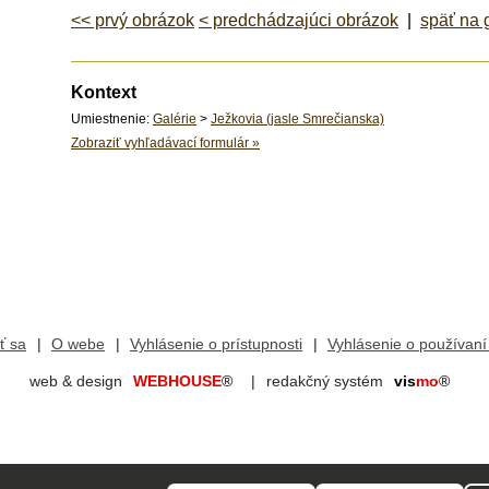
<< prvý obrázok
< predchádzajúci obrázok
|
späť na 
Kontext
Umiestnenie:
Galérie
>
Ježkovia (jasle Smrečianska)
Zobraziť vyhľadávací formulár
»
iť sa
O webe
Vyhlásenie o prístupnosti
Vyhlásenie o používaní
web & design
WEBHOUSE
®
redakčný systém
vis
mo
®