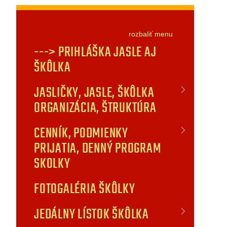
rozbaliť
menu
---> PRIHLÁŠKA JASLE AJ
ŠKÔLKA
JASLIČKY, JASLE, ŠKÔLKA
ORGANIZÁCIA, ŠTRUKTÚRA
CENNÍK, PODMIENKY
PRIJATIA, DENNÝ PROGRAM
SKOLKY
FOTOGALÉRIA ŠKÔLKY
JEDÁLNY LÍSTOK ŠKÔLKA