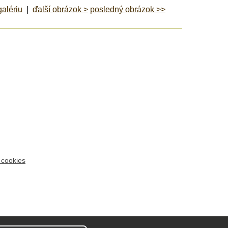
galériu
|
ďalší obrázok >
posledný obrázok >>
 cookies