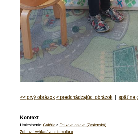
<< prvý obrázok
< predchádzajúci obrázok
|
späť na 
Kontext
Umiestnenie:
Galérie
>
Felixova oslava (Zvolenská)
Zobraziť vyhľadávací formulár
»