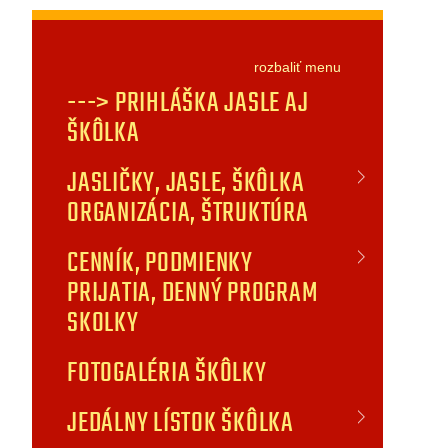
rozbaliť
menu
---> PRIHLÁŠKA JASLE AJ
ŠKÔLKA
JASLIČKY, JASLE, ŠKÔLKA
ORGANIZÁCIA, ŠTRUKTÚRA
CENNÍK, PODMIENKY
PRIJATIA, DENNÝ PROGRAM
SKOLKY
FOTOGALÉRIA ŠKÔLKY
JEDÁLNY LÍSTOK ŠKÔLKA