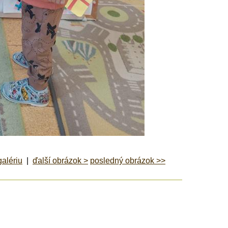
galériu
|
ďalší obrázok >
posledný obrázok >>