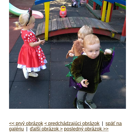
<< prvý obrázok
< predchádzajúci obrázok
|
späť na
galériu
|
ďalší obrázok >
posledný obrázok >>