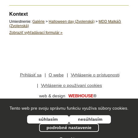
Kontext
Umiestnenie:
Galérie
>
Halloween day (Zvolenská)
>
MDD Malkáči
(Zvolenská)
Zobraziť vyhľadávací formulár
»
Prihlásiť sa
O webe
Vyhlásenie o prístupnosti
Vyhlásenie o používaní cookies
web & design
WEBHOUSE
®
redakčný systém
vis
mo
®
Tento web pre svoju správnu funkciu využíva súbory cookies.
súhlasím
nesúhlasím
podrobné nastavenie