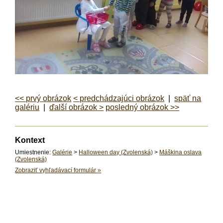
<< prvý obrázok
< predchádzajúci obrázok
|
späť na
galériu
|
ďalší obrázok >
posledný obrázok >>
Kontext
Umiestnenie:
Galérie
>
Halloween day (Zvolenská)
>
Máškina oslava
(Zvolenská)
Zobraziť vyhľadávací formulár
»