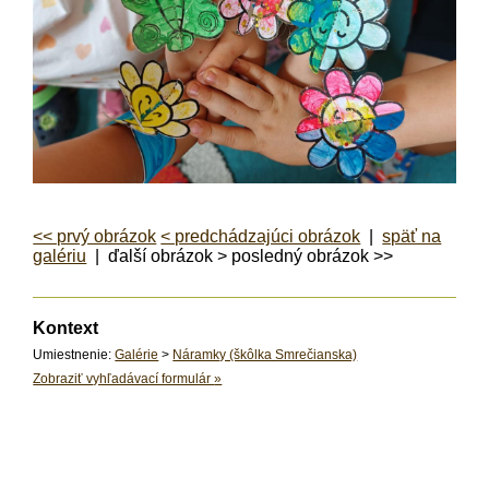
<< prvý obrázok
< predchádzajúci obrázok
|
späť na
galériu
| ďalší obrázok > posledný obrázok >>
Kontext
Umiestnenie:
Galérie
>
Náramky (škôlka Smrečianska)
Zobraziť vyhľadávací formulár
»