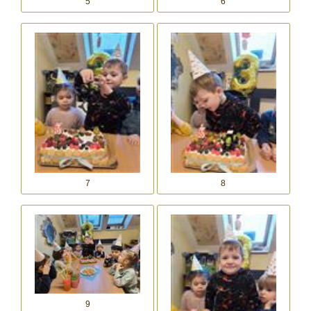
5
6
7
8
9