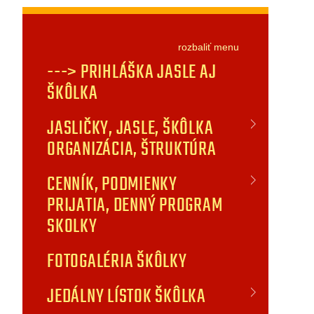
rozbaliť
menu
---> PRIHLÁŠKA JASLE AJ
ŠKÔLKA
JASLIČKY, JASLE, ŠKÔLKA
ORGANIZÁCIA, ŠTRUKTÚRA
CENNÍK, PODMIENKY
PRIJATIA, DENNÝ PROGRAM
SKOLKY
FOTOGALÉRIA ŠKÔLKY
JEDÁLNY LÍSTOK ŠKÔLKA