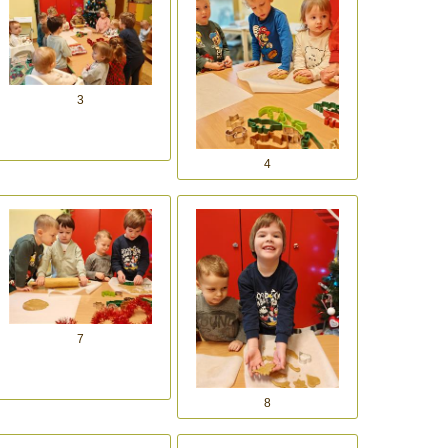
3
4
7
8