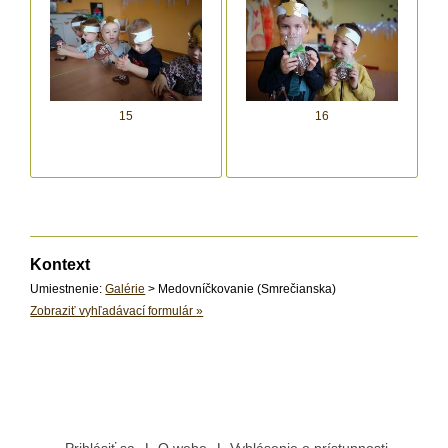
15
16
Kontext
Umiestnenie:
Galérie
> Medovníčkovanie (Smrečianska)
Zobraziť vyhľadávací formulár
»