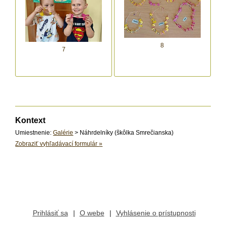
8
7
Kontext
Umiestnenie:
Galérie
> Náhrdelníky (škôlka Smrečianska)
Zobraziť vyhľadávací formulár
»
Prihlásiť sa
O webe
Vyhlásenie o prístupnosti