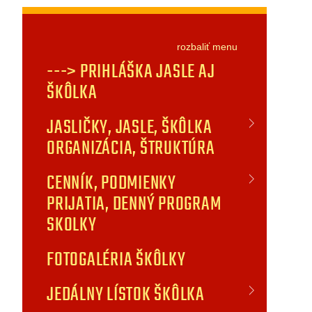
rozbaliť
menu
---> PRIHLÁŠKA JASLE AJ
ŠKÔLKA
JASLIČKY, JASLE, ŠKÔLKA
ORGANIZÁCIA, ŠTRUKTÚRA
CENNÍK, PODMIENKY
PRIJATIA, DENNÝ PROGRAM
SKOLKY
FOTOGALÉRIA ŠKÔLKY
JEDÁLNY LÍSTOK ŠKÔLKA