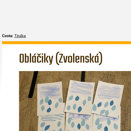
Cesta:
Titulka
Obláčiky (Zvolenská)