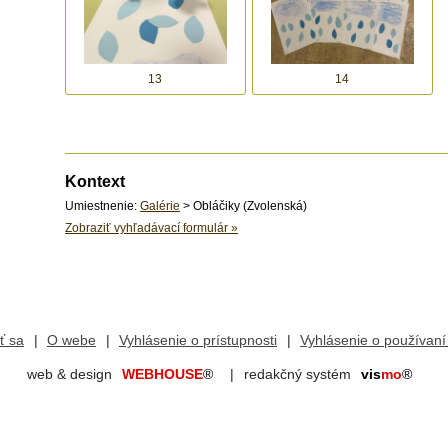
13
14
Kontext
Umiestnenie:
Galérie
> Obláčiky (Zvolenská)
Zobraziť vyhľadávací formulár
»
iť sa
O webe
Vyhlásenie o prístupnosti
Vyhlásenie o používaní
web & design
WEBHOUSE
®
redakčný systém
vis
mo
®