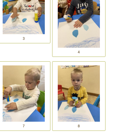
3
4
7
8