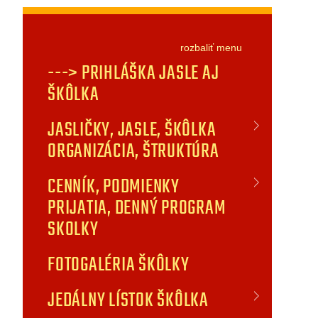
rozbaliť
menu
---> PRIHLÁŠKA JASLE AJ
ŠKÔLKA
JASLIČKY, JASLE, ŠKÔLKA
ORGANIZÁCIA, ŠTRUKTÚRA
CENNÍK, PODMIENKY
PRIJATIA, DENNÝ PROGRAM
SKOLKY
FOTOGALÉRIA ŠKÔLKY
JEDÁLNY LÍSTOK ŠKÔLKA