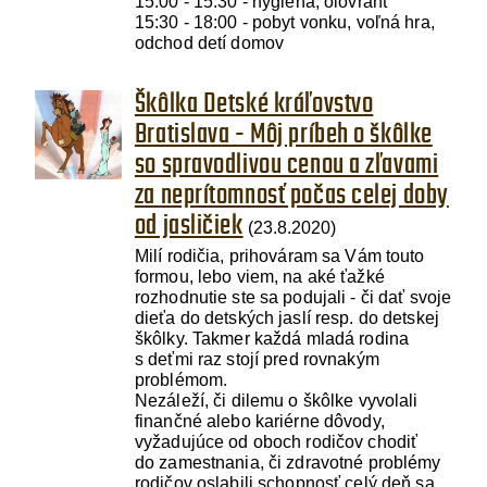
15:00 - 15:30 - hygiena, olovrant
15:30 - 18:00 - pobyt vonku, voľná hra,
odchod detí domov
Škôlka Detské kráľovstvo
Bratislava - Môj príbeh o škôlke
so spravodlivou cenou a zľavami
za neprítomnosť počas celej doby
od jasličiek
(23.8.2020)
Milí rodičia, prihováram sa Vám touto
formou, lebo viem, na aké ťažké
rozhodnutie ste sa podujali - či dať svoje
dieťa do detských jaslí resp. do detskej
škôlky. Takmer každá mladá rodina
s deťmi raz stojí pred rovnakým
problémom.
Nezáleží, či dilemu o škôlke vyvolali
finančné alebo kariérne dôvody,
vyžadujúce od oboch rodičov chodiť
do zamestnania, či zdravotné problémy
rodičov oslabili schopnosť celý deň sa