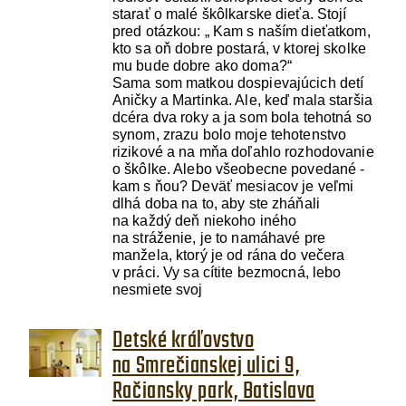
starať o malé škôlkarske dieťa. Stojí
pred otázkou: „ Kam s naším dieťatkom,
kto sa oň dobre postará, v ktorej skolke
mu bude dobre ako doma?“
Sama som matkou dospievajúcich detí
Aničky a Martinka. Ale, keď mala staršia
dcéra dva roky a ja som bola tehotná so
synom, zrazu bolo moje tehotenstvo
rizikové a na mňa doľahlo rozhodovanie
o škôlke. Alebo všeobecne povedané -
kam s ňou? Deväť mesiacov je veľmi
dlhá doba na to, aby ste zháňali
na každý deň niekoho iného
na stráženie, je to namáhavé pre
manžela, ktorý je od rána do večera
v práci. Vy sa cítite bezmocná, lebo
nesmiete svoj
Detské kráľovstvo
na Smrečianskej ulici 9,
Račiansky park, Batislava