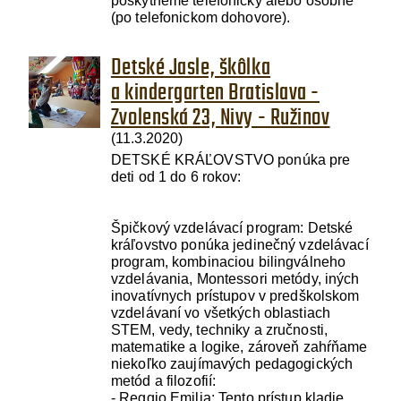
poskytneme telefonicky alebo osobne
(po telefonickom dohovore).
Detské Jasle, škôlka
a kindergarten Bratislava -
Zvolenská 23, Nivy - Ružinov
(11.3.2020)
DETSKÉ KRÁĽOVSTVO ponúka pre
deti od 1 do 6 rokov:
Špičkový vzdelávací program: Detské
kráľovstvo ponúka jedinečný vzdelávací
program, kombinaciou bilingválneho
vzdelávania, Montessori metódy, iných
inovatívnych prístupov v predškolskom
vzdelávaní vo všetkých oblastiach
STEM, vedy, techniky a zručnosti,
matematike a logike, zároveň zahŕňame
niekoľko zaujímavých pedagogických
metód a filozofií:
- Reggio Emilia: Tento prístup kladie