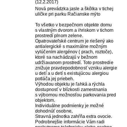
(12.2.2017)
Nová prevádzka jasle a škôlka v tichej
uličke pri parku Račianske mýto
To všetko v bezpečnom objekte domu
s vlastným dvorom a ihriskom v tichom
prostredí plnom zelene.
Opatrovateľské centrum je riešený ako
antialergické s maximálne možným
vylúčením alergénov ( prach, roztoče),
ktoré sa nachádzajú v bežnom
udržiavanom prostredí. Toto prostredie
znižuje pravdepodobnosť vzniku alergie
u detí a u detí s existujúcou alergiou
potláča jej priebeh.
Výhodou objektu je ľahká a rýchla
dostupnosť v blízkosti zamestnania
s výbornou možnosťou parkovania pred
objektom.
Individuálne podmienky je možné
dohodnúť osobne,
Stravná jednotka zahŕňa extra ovocie.
Podrobnejšie informácie Vám radi