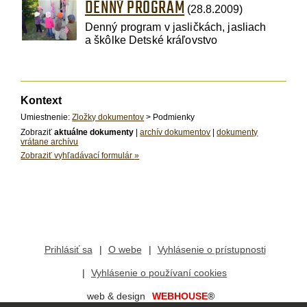
DENNÝ PROGRAM
(28.8.2009)
Denný program v jasličkách, jasliach
a škôlke Detské kráľovstvo
Kontext
Umiestnenie:
Zložky dokumentov
> Podmienky
Zobraziť
aktuálne dokumenty
|
archív dokumentov
|
dokumenty
vrátane archívu
Zobraziť vyhľadávací formulár
»
Prihlásiť sa
O webe
Vyhlásenie o prístupnosti
Vyhlásenie o používaní cookies
web & design
WEBHOUSE
®