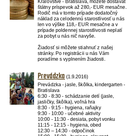
Kráľovstve - Bratislava, môžete dostávať
štátny príspevok až 280,- EUR mesačne.
Rodič má v tomto prípade dodatočný
náklad za celodennú starostlivosť u nás
len vo výške 118,- EUR mesačne a v
prípade poldennej starostlivosti neplatí
za pobyt u nás nič navyše.
Žiadosť si môžete stiahnuť z našej
stránky. Po registrácii u nás Vám
poradíme s vyplnením žiadosti.
Prevádzka
(1.9.2016)
Prevádzka - jasle, škôlka, kindergarten -
Bratislava
6:30 - 8:30 - schádzanie detí (jasle,
jasličky, škôlka), voľná hra
8:30 - 9:15 - hygiena, raňajky
9:30 - 10:00 - učebné aktivity
10:00 - 11:30 - desiata, pobyt vonku
11:15 - 12:15 - hygiena, obed
12:30 – 14:30 - odpočinok