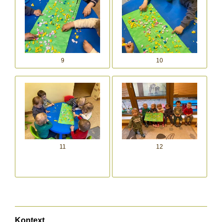
9
10
11
12
Kontext