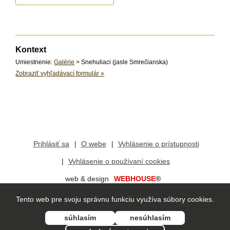
Kontext
Umiestnenie:
Galérie
> Snehuliaci (jasle Smrečianska)
Zobraziť vyhľadávací formulár
»
Prihlásiť sa
O webe
Vyhlásenie o prístupnosti
Vyhlásenie o používaní cookies
web & design
WEBHOUSE
®
redakčný systém
vis
mo
®
Tento web pre svoju správnu funkciu využíva súbory cookies.
súhlasím
nesúhlasím