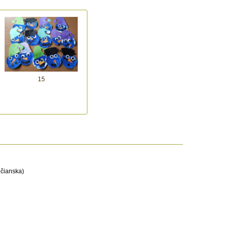
15
čianska)