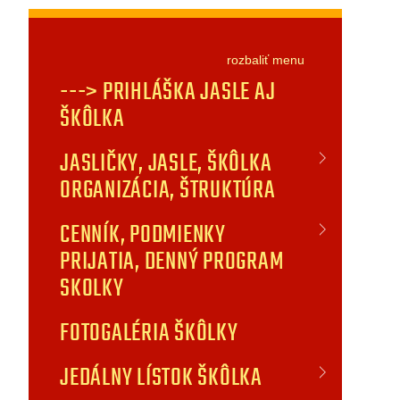
rozbaliť
menu
---> PRIHLÁŠKA JASLE AJ
ŠKÔLKA
JASLIČKY, JASLE, ŠKÔLKA
ORGANIZÁCIA, ŠTRUKTÚRA
CENNÍK, PODMIENKY
PRIJATIA, DENNÝ PROGRAM
SKOLKY
FOTOGALÉRIA ŠKÔLKY
JEDÁLNY LÍSTOK ŠKÔLKA