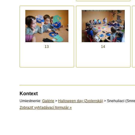
13
14
Kontext
Umiestnenie:
Galérie
>
Halloween day (Zvolenská)
> Snehuliaci (Smre
Zobraziť vyhľadávací formulár
»