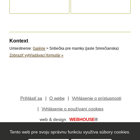
Kontext
Umiestnenie:
Galérie
> Srdiečka pre mamky (jasle Smrečianska)
Zobraziť vyhľadávací formulár
»
Prihlásiť sa
O webe
Vyhlásenie o prístupnosti
Vyhlásenie o používaní cookies
web & design
WEBHOUSE
®
redakčný systém
vis
mo
®
Tento web pre svoju správnu funkciu využíva súbory cookies.