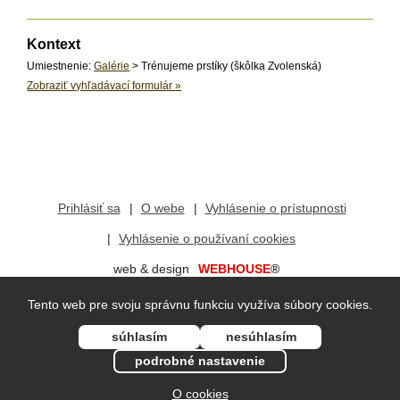
Kontext
Umiestnenie:
Galérie
> Trénujeme prstíky (škôlka Zvolenská)
Zobraziť vyhľadávací formulár
»
Prihlásiť sa
O webe
Vyhlásenie o prístupnosti
Vyhlásenie o používaní cookies
web & design
WEBHOUSE
®
redakčný systém
vis
mo
®
Tento web pre svoju správnu funkciu využíva súbory cookies.
súhlasím
nesúhlasím
podrobné nastavenie
O cookies