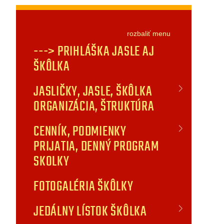
rozbaliť
menu
---> PRIHLÁŠKA JASLE AJ
ŠKÔLKA
JASLIČKY, JASLE, ŠKÔLKA
ORGANIZÁCIA, ŠTRUKTÚRA
CENNÍK, PODMIENKY
PRIJATIA, DENNÝ PROGRAM
SKOLKY
FOTOGALÉRIA ŠKÔLKY
JEDÁLNY LÍSTOK ŠKÔLKA