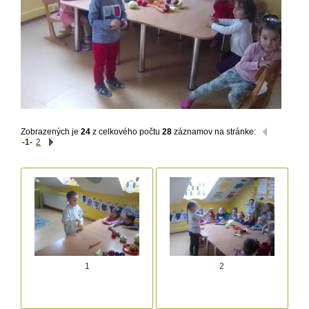
Zobrazených je
24
z celkového počtu
28
záznamov na stránke:
-1-
2
1
2