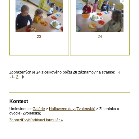
23
24
Zobrazených je
24
z celkového počtu
28
záznamov na stránke:
-1-
2
Kontext
Umiestnenie:
Galérie
>
Halloween day (Zvolenská)
> Zeleninka a
ovocie (Zvolenská)
Zobraziť vyhľadávací formulár
»