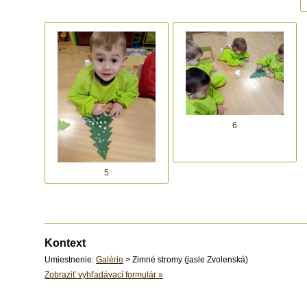
6
5
Kontext
Umiestnenie:
Galérie
> Zimné stromy (jasle Zvolenská)
Zobraziť vyhľadávací formulár
»