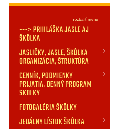
rozbaliť
menu
---> PRIHLÁŠKA JASLE AJ
ŠKÔLKA
JASLIČKY, JASLE, ŠKÔLKA
ORGANIZÁCIA, ŠTRUKTÚRA
CENNÍK, PODMIENKY
PRIJATIA, DENNÝ PROGRAM
SKOLKY
FOTOGALÉRIA ŠKÔLKY
JEDÁLNY LÍSTOK ŠKÔLKA